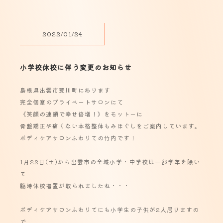
2022/01/24
小学校休校に伴う変更のお知らせ
島根県出雲市斐川町にあります
完全個室のプライベートサロンにて
《笑顔の連鎖で幸せ倍増！》をモットーに
骨盤矯正や痛くない本格整体もみほぐしをご案内しています。
ボディケアサロンふわりての竹内です！
1月22日(土)から出雲市の全域小学・中学校は一部学年を除い
て
臨時休校措置が取られましたね・・・
ボディケアサロンふわりてにも小学生の子供が2人居りますの
で