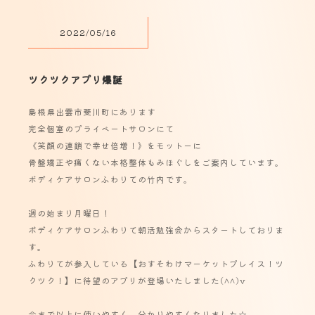
2022/05/16
ツクツクアプリ爆誕
島根県出雲市斐川町にあります
完全個室のプライベートサロンにて
《笑顔の連鎖で幸せ倍増！》をモットーに
骨盤矯正や痛くない本格整体もみほぐしをご案内しています。
ボディケアサロンふわりての竹内です。
週の始まり月曜日！
ボディケアサロンふわりて朝活勉強会からスタートしておりま
す。
ふわりてが参入している【おすそわけマーケットプレイス！ツ
クツク！】に待望のアプリが登場いたしました(^^)v
今まで以上に使いやすく、分かりやすくなりました☆