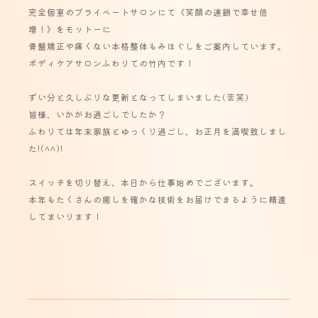
完全個室のプライベートサロンにて《笑顔の連鎖で幸せ倍
増！》をモットーに
骨盤矯正や痛くない本格整体もみほぐしをご案内しています。
ボディケアサロンふわりての竹内です！
ずい分と久しぶりな更新となってしまいました(苦笑)
皆様、いかがお過ごしでしたか？
ふわりては年末家族とゆっくり過ごし、お正月を満喫致しまし
た!(^^)!
スイッチを切り替え、本日から仕事始めでございます。
本年もたくさんの癒しを確かな技術をお届けできるように精進
してまいります！