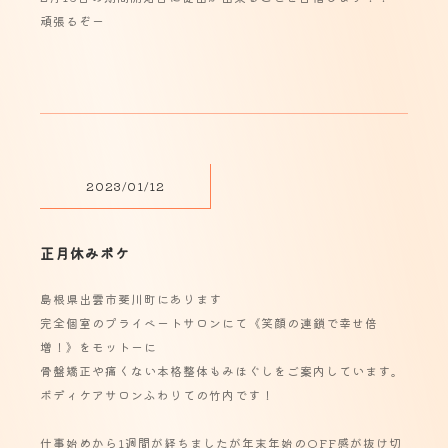
頑張るぞー
2023/01/12
正月休みボケ
島根県出雲市斐川町にあります
完全個室のプライベートサロンにて《笑顔の連鎖で幸せ倍
増！》をモットーに
骨盤矯正や痛くない本格整体もみほぐしをご案内しています。
ボディケアサロンふわりての竹内です！
仕事始めから1週間が経ちましたが年末年始のOFF感が抜け切