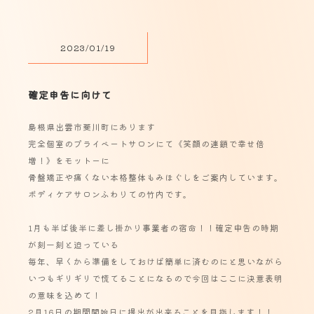
2023/01/19
確定申告に向けて
島根県出雲市斐川町にあります
完全個室のプライベートサロンにて《笑顔の連鎖で幸せ倍
増！》をモットーに
骨盤矯正や痛くない本格整体もみほぐしをご案内しています。
ボディケアサロンふわりての竹内です。
1月も半ば後半に差し掛かり事業者の宿命！！確定申告の時期
が刻一刻と迫っている
毎年、早くから準備をしておけば簡単に済むのにと思いながら
いつもギリギリで慌てることになるので今回はここに決意表明
の意味を込めて！
2月16日の期間開始日に提出が出来ることを目指します！！