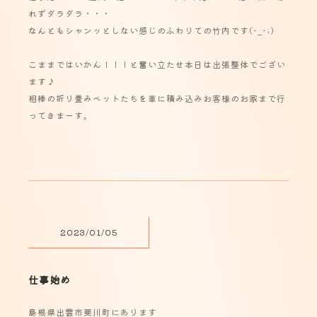
れずダラダラ・・・
なんともシャンッとしない感じのふわりての竹内です(-_-;)
こままではいかん！！！と奮い立たせ本日は出張整体でござい
ます♪
相棒の折り畳みベットたちを車に積み込みお客様のお家まで行
ってきまーす。
2023/01/05
仕事始め
島根県出雲市斐川町にあります