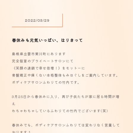
2022/03/29
春休みも元気いっぱい、はりきって
島根県出雲市斐川町にあります
完全個室のプライベートサロンにて
《笑顔の連鎖で幸せ倍増！》をモットーに
骨盤矯正や痛くない本格整体もみほぐしをご案内しています。
ボディケアサロンふわりての竹内です。
3月25日から春休みに入り、再び子供たちが家に居る時間が増
え
わちゃわちゃしているふわりての竹内でございます(笑)
春休みでも、ボディケアサロンふわりては変わりなく営業して
おります♪