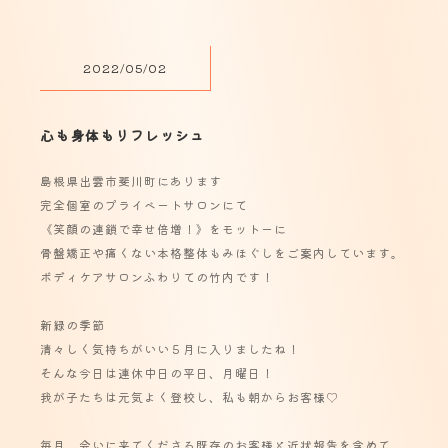
2022/05/02
心も身体もリフレッシュ
島根県出雲市斐川町にあります
完全個室のプライベートサロンにて
《笑顔の連鎖で幸せ倍増！》をモットーに
骨盤矯正や痛くない本格整体もみほぐしをご案内しています。
ボディケアサロンふわりての竹内です！
新緑の季節
清々しく気持ちがいい５月に入りましたね！
そんな今日は連休中日の平日、月曜日！
我が子たちは元気よく登校し、私も朝からお客様♡
毎月、会いに来てくださる既存のお客様と近状報告を含めて